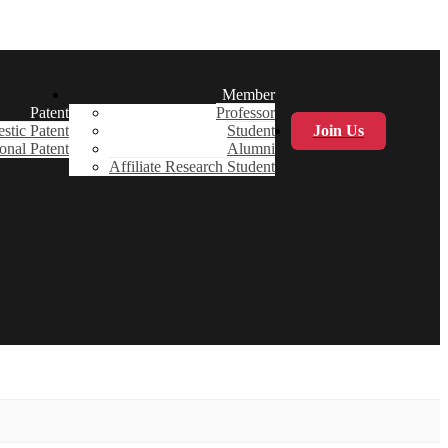
Member
Patent
Professor
stic Patent
Student
Join Us
ional Patent
Alumni
Affiliate Research Student