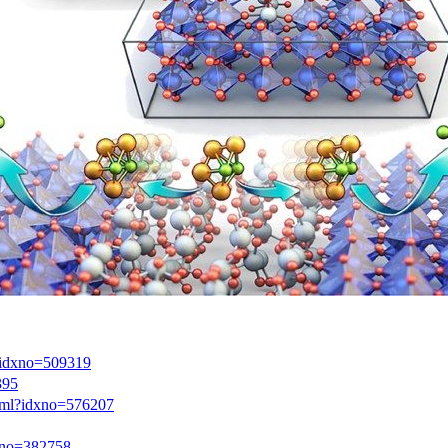
l?idxno=509319
395
html?idxno=576207
dxno=382758