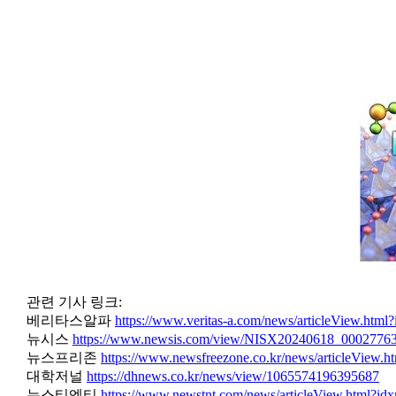
관련 기사 링크:
베리타스알파
https://www.veritas-a.com/news/articleView.htm
뉴시스
https://www.newsis.com/view/NISX20240618_0002776
뉴스프리존
https://www.newsfreezone.co.kr/news/articleView.
대학저널
https://dhnews.co.kr/news/view/1065574196395687
뉴스티엔티
https://www.newstnt.com/news/articleView.html?i