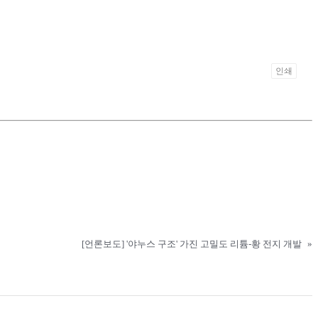
인쇄
[언론보도] '야누스 구조' 가진 고밀도 리튬-황 전지 개발
»