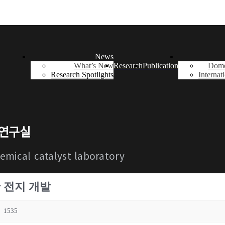
News
What’s New
Research
Publication
Dome
Research Spotlights
Internat
 연구실
emical catalyst laboratory
 전지 개발
1535