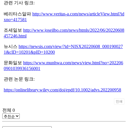
관련 기사 링크:
베리타스알파
http://www.veritas-a.com/news/articleView.html?id
xno=417581
조세일보
http://www.joseilbo.com/news/htmls/2022/06/20220608
457246.html
뉴시스
https://newsis.com/view/?id=NISX20220608_000190027
1&cID=10201&pID=10200
문화일보
https://www.munhwa.com/news/view.html?no=202206
0901039936156001
관련 논문 링크:
https://onlinelibrary.wiley.com/doi/epdf/10.1002/advs.202200958
인쇄
전체
0