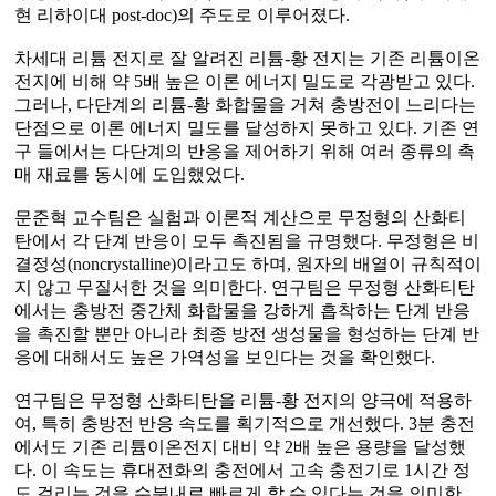
현 리하이대 post-doc)의 주도로 이루어졌다.
차세대 리튬 전지로 잘 알려진 리튬-황 전지는 기존 리튬이온
전지에 비해 약 5배 높은 이론 에너지 밀도로 각광받고 있다.
그러나, 다단계의 리튬-황 화합물을 거쳐 충방전이 느리다는
단점으로 이론 에너지 밀도를 달성하지 못하고 있다. 기존 연
구 들에서는 다단계의 반응을 제어하기 위해 여러 종류의 촉
매 재료를 동시에 도입했었다.
문준혁 교수팀은 실험과 이론적 계산으로 무정형의 산화티
탄에서 각 단계 반응이 모두 촉진됨을 규명했다. 무정형은 비
결정성(noncrystalline)이라고도 하며, 원자의 배열이 규칙적이
지 않고 무질서한 것을 의미한다. 연구팀은 무정형 산화티탄
에서는 충방전 중간체 화합물을 강하게 흡착하는 단계 반응
을 촉진할 뿐만 아니라 최종 방전 생성물을 형성하는 단계 반
응에 대해서도 높은 가역성을 보인다는 것을 확인했다.
연구팀은 무정형 산화티탄을 리튬-황 전지의 양극에 적용하
여, 특히 충방전 반응 속도를 획기적으로 개선했다. 3분 충전
에서도 기존 리튬이온전지 대비 약 2배 높은 용량을 달성했
다. 이 속도는 휴대전화의 충전에서 고속 충전기로 1시간 정
도 걸리는 것을 수분내로 빠르게 할 수 있다는 것을 의미한