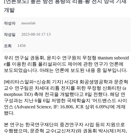
[언론보도] 높은 방전 용량의 리튬-황 전지 양극 기재
개발
moonlab
작성자
2023-08-16 17:13
작성일
1456
조회
우리 연구실 권동휘, 윤지수 연구원의 무정형 titanium suboxid
e를 이용한 리튬 폴리설파이드 제어에 관한 연구가 언론에
보도되었습니다. 아래는 언론에 보도된 내용 중 일부입니다.
[베리타스알파=신승희 기자] 서강대 화공생명공학과 문준혁
교수 연구팀은 차세대 리튬 전지를 위한 무정형 산화티탄 (a
morphous TiO) 촉매 전극을 개발했다고 8일 전했다. 해당 연
구성과는 지난 6월 6일 저명한 국제학술지 '어드밴스드 사이
언스 (Advanced Science, IF: 16.806, JCR 상위 6.09%)'에 게재
됐다.
본 연구는 한국연구재단의 중견연구자 사업 등의 지원으로
수행됐으며, 문준혁 교수(교신저자)와 권동휘 박사(제1저자,